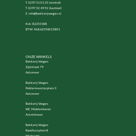
T. 0297 31 01 25 (winkel)
T. 0297 32 49 52 (kantoor)
E.
info@bakkerijvooges.nl
Kvk: 82253188
BTW: NL862396013B01
ONZE WINKELS
Bakkerij Vooges
Zijdstraat 79
Aalsmeer
Bakkerij Vooges
Poldermeesterplein 3
Aalsmeer
Bakkerij Vooges
WC Middenhoven
Amstelveen
Bakkerij Vooges
Raadhuisplein 8
Mijdrecht