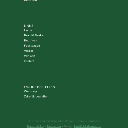
LINKS
Home
Brood & Banket
Bedrijven
Feestdagen
Vooges
Winkels
Contact
ONLINE BESTELLEN
Webshop
Zakelijk bestellen
Alle rechten voorbehouden Vooges Brood en Banket •
Privacy Policy
•
Disclaimer
• Design
Lab 35 | Aalsmeer.nu