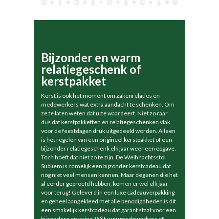
Bijzonder en warm
relatiegeschenk of
kerstpakket
Kerst is ook het moment om zakenrelaties en
medewerkers wat extra aandacht te schenken. Om
ze te laten weten dat u ze waardeert. Niet zo raar
dus dat kerstpakketten en relatiegeschenken vlak
voor de feestdagen druk uitgedeeld worden. Alleen
is het regelen van een origineel kerstpakket of een
bijzonder relatiegeschenk elk jaar weer een opgave.
Toch hoeft dat niet zo te zijn. De Weihnachtsstol
Subliem is namelijk een bijzonder kerstcadeau dat
nog niet veel mensen kennen. Maar degenen die het
al eerder geproefd hebben, komen er wel elk jaar
voor terug! Geleverd in een luxe cadeauverpakking
en geheel aangekleed met alle benodigdheden is dit
een smakelijk kerstcadeau dat garant staat voor een
bijzondere ervaring. Wilt u uw medewerkers of