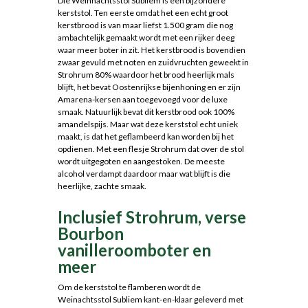
Die Weihnachtsstol Subliem is een bijzondere
kerststol. Ten eerste omdat het een echt groot
kerstbrood is van maar liefst 1.500 gram die nog
ambachtelijk gemaakt wordt met een rijker deeg
waar meer boter in zit. Het kerstbrood is bovendien
zwaar gevuld met noten en zuidvruchten geweekt in
Strohrum 80% waardoor het brood heerlijk mals
blijft, het bevat Oostenrijkse bijenhoning en er zijn
Amarena-kersen aan toegevoegd voor de luxe
smaak. Natuurlijk bevat dit kerstbrood ook 100%
amandelspijs. Maar wat deze kerststol echt uniek
maakt, is dat het geflambeerd kan worden bij het
opdienen. Met een flesje Strohrum dat over de stol
wordt uitgegoten en aangestoken. De meeste
alcohol verdampt daardoor maar wat blijft is die
heerlijke, zachte smaak.
Inclusief Strohrum, verse
Bourbon
vanilleroomboter en
meer
Om de kerststol te flamberen wordt de
Weinachtsstol Subliem kant-en-klaar geleverd met