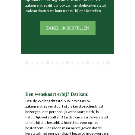
zakenrelaties dit jaar ook zo’n smakelijke kerststol
cadeau doen? Dan kunt u ze nu bij
ons bestellen
.
ZAKELIJK BESTELLEN
Een wenskaart erbij? Dat kan!
Of u de Weihnachtsstol Subliem naar uw
zakenrelaties verstuurt of als kerstgeschenk laat
bezorgen, een persoonlijk wenskaartje erbij is
natuurlijk wel zo attent! En dat kan als u de kerststol
online bij ons besteld. U hoeft hiervoor op het
bestelformulier alleen maar aan te geven dat de
kerststol met een wenskaart bezorgd moet worden.