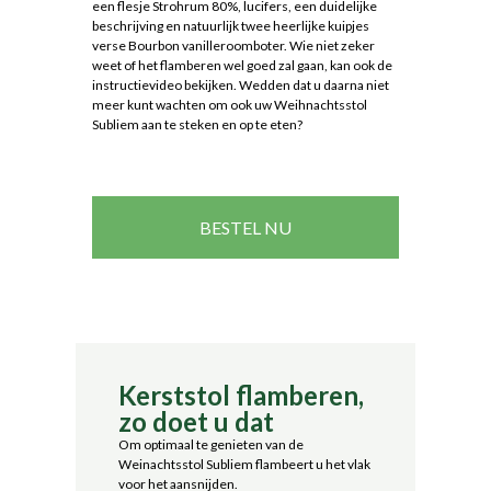
een flesje Strohrum 80%, lucifers, een duidelijke
beschrijving en natuurlijk twee heerlijke kuipjes
verse Bourbon vanilleroomboter. Wie niet zeker
weet of het flamberen wel goed zal gaan, kan ook de
instructievideo bekijken. Wedden dat u daarna niet
meer kunt wachten om ook uw Weihnachtsstol
Subliem aan te steken en op te eten?
BESTEL NU
Kerststol flamberen,
zo doet u dat
Om optimaal te genieten van de
Weinachtsstol Subliem flambeert u het vlak
voor het aansnijden.