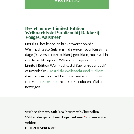
BESTEL NU
Bestel nu uw Limited Edition
Weihnachtsstol Subliem bij Bakkerij
Vooges, Aalsmeer
Net als al het brood en banket wordt ook de
Weihnachtsstol Subliem in de weken voor Kerstmis
dagelijks vers in onze bakkerij gebakken, maar wel in
een beperkte oplage. Wilt u zeker zijn van een
Limited Edition Weihnachtsstol Subliem voor uzelf
of uw relaties?
Bestel de Weihnachtsstol Subliem
dan nu direct online. U kunt uw bestelling altijd in
een van
onze winkels
naar keuze ophalen of laten
bezorgen.
Weihnachtsstol Subliem informatie / bestellen
Velden die gemarkeerd zijn met een
*
zijn vereiste
velden
BEDRIJFSNAAM
*