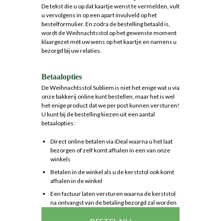
De tekst die u op dat kaartje wenst te vermelden, vult
u vervolgens in op een apart invulveld op het
bestelformulier. En zodra de bestelling betaald is,
wordt de Weihnachtsstol op het gewenste moment
klaargezet mét uw wens op het kaartje en namens u
bezorgd bij uw relaties.
Betaalopties
De Weihnachtsstol Subliem is niet het enige wat u via
onze bakkerij online kunt bestellen, maar het is wel
het enige product dat we per post kunnen versturen!
U kunt bij de bestelling kiezen uit een aantal
betaalopties:
Direct online betalen via iDeal waarna u het laat
bezorgen of zelf komt afhalen in een van onze
winkels
Betalen in de winkel als u de kerststol ook komt
afhalen in de winkel
Een factuur laten versturen waarna de kerststol
na ontvangst van de betaling bezorgd zal worden