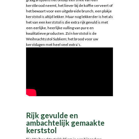
kerstbrood neemt, het liever bij de koffie serveert of
het bewaart voor een uitgebreide brunch, een plakje
kerststol is altijd lekker. Maar nog lekkerder is het als
het van een kerststol is die extra rijk gevuld is met
een eerlijke, heerlijke vulling van pure en
kwalitatieve producten. Zo’n kerststol is de
Weihnachtsstol Subliem; het brood voor uw
kerstdagen met heel veel extra’s.
Rijk gevulde en
ambachtelijk gemaakte
kerststol