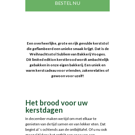
BESTEL NU
Een overheerlijke, grote en rijk gevulde kerststol
die geflambeerd een unieke smaak krijgt. Dat is de
Weihnachtsstol Subliem van Bakkerij Vooges.
Dit limited edition kerstbrood wordt ambachtelijk
gebakken in onze eigen bakkerij. Een uniek en
warm kerstcadeau voor vrienden, zakenrelaties of
gewoon voor uzelf!
Het brood voor uw
kerstdagen
In december maken we tijd om met elkaar te
genieten van de tijd samen en van lekker eten. Dat
begint al ’s ochtends aan de ontbijttafel. Of u nu ook
graag al tijdens het ontbijt een snee van een