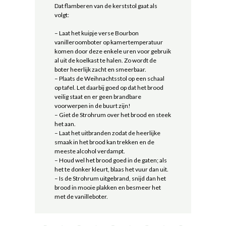
Dat flamberen van de kerststol gaat als
volgt:
– Laat het kuipje verse Bourbon
vanilleroomboter op kamertemperatuur
komen door deze enkele uren voor gebruik
al uit de koelkast te halen. Zo wordt de
boter heerlijk zacht en smeerbaar.
– Plaats de Weihnachtsstol op een schaal
op tafel. Let daarbij goed op dat het brood
veilig staat en er geen brandbare
voorwerpen in de buurt zijn!
– Giet de Strohrum over het brood en steek
het aan.
– Laat het uitbranden zodat de heerlijke
smaak in het brood kan trekken en de
meeste alcohol verdampt.
– Houd wel het brood goed in de gaten; als
het te donker kleurt, blaas het vuur dan uit.
– Is de Strohrum uitgebrand, snijd dan het
brood in mooie plakken en besmeer het
met de vanilleboter.